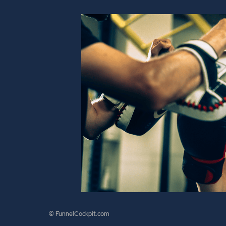
© FunnelCockpit.com