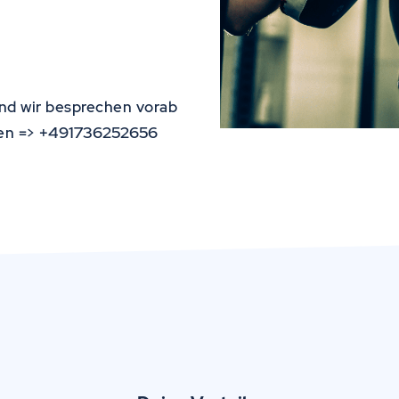
und wir besprechen vorab
+491736252656
en =>