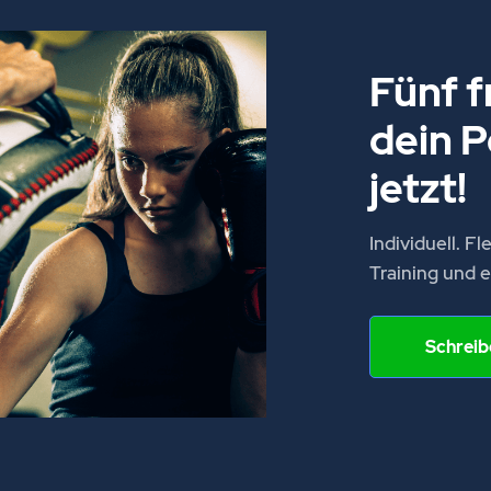
Fünf f
dein P
jetzt!
Individuell. F
Training und e
Schreib